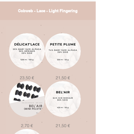
Cobweb - Lace - Light Fingering
Délicat'Lace
Petite
Prix
Prix
23,50 €
21,50 €
Plume
Bel'Air
Bel'Air
Prix
Prix
2,70 €
21,50 €
(mini
pelote
de