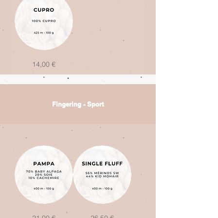
3
g)
Cupro
Prix
14,00 €
Fingering - Sport
Pampa
Single
Prix
Prix