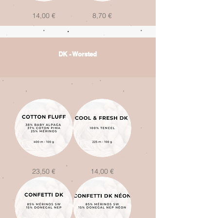
Manille
La
Prix
Prix
14,00 €
8,70 €
Chinée
(demi-
écheveau)
DK - Worsted
Cotton
Cool
Prix
Prix
23,50 €
14,00 €
Fluff
and
Fresh
DK