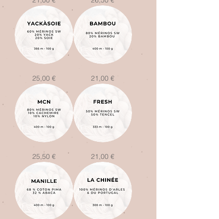
21,00 €
26,50 €
Fluff
YackàSoie
Bambou
Prix
Prix
25,00 €
21,00 €
MCN
Fresh
Prix
Prix
25,50 €
21,00 €