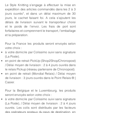
Le Style Knitting s'engage à effectuer la mise en
expédition des articles commandés dans les 2 à 3
jours ouvrés*, et dans un délai maximum de 30
jours, le cachet faisant foi. A cela s'ajoutent les
délais de livraison suivant le transporteur choisi
et
le poids de l'envoi. Les frais de po
rt
sont
forfaitaires et comprennent le transport, l'emballage
et la préparation.
Pour la France les produits seront envoyés selon
votre choix :
à votre domicile par Colissimo suivi sans signature
(La Poste).
en point de retrait PickUp (Shop2Shop/Chronopost)
/ Délai moyen de livraison
: 2 à 4 jours ouvrés dans
le relais Pickup (réseau partenaire de Chronopost).
en point de retrait (Mondial Relais) / Délai moyen
de livraison : 3 jours ouvrés dans le Point Relais ® |
Casier.
Pour la Belgique et le Luxembourg, les produits
seront envoyés selon votre choix :
à votre domicile par Colissimo suivi sans signature
(La Poste),
/
Délai moyen de livraison
: 2 à 4 jours
ouvrés. Les colis sont distribués par les facteurs
des opérateurs postaux du pays de destination, en