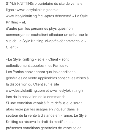
STYLE KNITTING propriétaire du site de vente en
ligne : www.lestyleknitting.com et
www.lestyleknitting.fr
ci-après dénommé « Le Style
Knitting » et,
d'autre part les personnes physiques non
commerçantes souhaitant effectuer un achat sur le
site de Le Style Knitting, ci-après dénommées le «
Client ».
«Le Style Knitting » et le « Client » sont
collectivement appelés « les Parties ».
Les Parties conviennent que les conditions
générales de vente applicables sont celles mises à
la disposition du Client sur le site
www.lestyleknitting.com et www.lestyleknitting.fr
lors de la passation de la commande.
Si une condition venait à faire défaut, elle serait
alors régie par les usages en vigueur dans le
secteur de la vente à distance en France. Le Style
Knitting se réserve le droit de modifier les
présentes conditions générales de vente selon