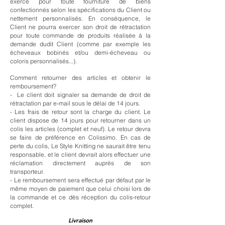
exercé pour toute fourniture de biens
confectionnés selon les spécifications du Client ou
nettement personnalisés. En conséquence, le
Client ne pourra exercer son droit de rétractation
pour toute commande de produits réalisée à la
demande dudit Client (comme par exemple les
écheveaux bobinés et/ou demi-écheveau ou
coloris personnalisés...).
Comment retourner des articles et
obtenir le
remboursement?
- Le client doit signaler sa demande de droit de
rétractation par e-mail sous le délai de 14 jours.
-
Les frais de retour sont la charge du client.
Le
client dispose de
14 jours pour
retourner dans un
colis les articles (complet et neuf).
Le retour devra
se faire de préférence en Colissimo. En cas de
perte du colis, Le Style Knitting ne saurait être tenu
responsable, et le client devrait alors effectuer une
réclamation directement auprès de son
transporteur.
- Le remboursement sera effectué
par défaut par le
même moyen de paiement que celui choisi lors de
la commande et ce
dès réception du colis-retour
complet.
Livraison