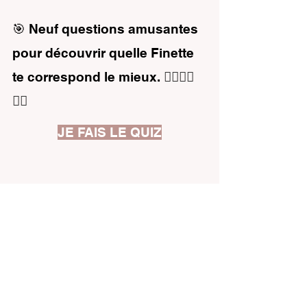
🎯 Neuf questions amusantes 
pour découvrir quelle Finette 
te correspond le mieux. 
👇🏼👇🏼
👇🏼
JE FAIS LE QUIZ
💭 Au-delà du Quiz
La vraie beauté de cette collection, c'est qu'
il n'y 
a pas de "meilleure" finette
.
Peut-être que tu seras surprise par le résultat. 
Peut-être que tu reconnaîtras dans chaque 
finette une part de toi différente selon les jours. 