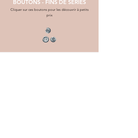
BOUTONS - FINS DE SÉRIES
Cliquer sur ces boutons pour les découvrir à petits
prix
AIDE
INFORMATIONS
patrons gratuits
préparation & livraison des
commandes
F.A.Q
À PROPOS
conditions générales
contact
testknit
articles de blog
Ravelry Store LSK