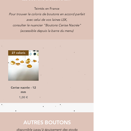
Teintés en France
Pour trouver le coloris de boutons en accord parfait
avec celui de vos laines LSK,
consulter le nuancier "Boutons Cerise Nacrée"
(accessible depuis la barre du menu)
27 coloris
Cerise nacrée - 12
mm
Prix
1,00 €
AUTRES BOUTONS
disponible jusqu'à épuisement des stocks