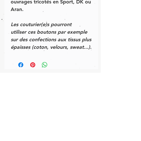
ouvrages tricotés en Sport, DK ou
Aran.
Les couturier(e)s pourront
utiliser ces boutons par exemple
sur des confections aux tissus plus
épaisses (coton, velours, sweat...).
AIDE
INFORMATIONS
patrons gratuits
préparation & livraison des
commandes
F.A.Q
À PROPOS
conditions générales
contact
testknit