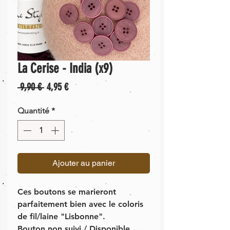
La Cerise - India (x9)
Prix
Prix
 9,90 € 
4,95 €
original
promotionnel
Quantité
*
Ajouter au panier
Ces boutons se marieront
parfaitement bien avec le coloris
de fil/laine "Lisbonne".
Bouton non suivi / Disponible